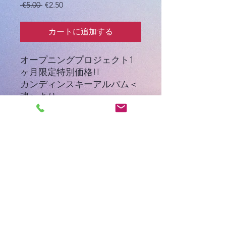
通
セ
 €5.00 
€2.50
常
ー
価
ル
カートに追加する
格
価
格
オープニングプロジェクト1
ヶ月限定特別価格!!
カンディンスキーアルバム＜
魂＞より
作曲・川合好美（2019）
楽譜・モネの積みわら
©️i-arts universe
Privacy ポリシー
アイアーツユニバース